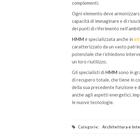
complementi.
Ogni elemento deve armonizzarsi 
capacità di immaginare e di riusc
dei punti di riferimento nell’ambi
HMM
è specializzata anche in
int
caratterizzato da un vasto patrimo
potenziale che richiedono interve
un loro riutilizzo.
Gli specialisti di
HMM
sono in gra
di recupero totale, che tiene in c
della sua precedente funzione e d
anche agli aspetti energetici, im
le nuove tecnologie.
Categorie:
Architettura e Int