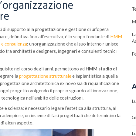
n’organizzazione
T
are
Mo
ici di supporto alla progettazione e gestione di un’opera
La
nare, definitiva fino all’esecutiva, è lo scopo fondante di
HMM
A
a e consulenza
: un’organizzazione che al suo interno riunisce
ndo tra architetti e designers, ingegneri e consulenti tecnici
Fe
uisite nel corso degli anni, permettono ad
HMM studio di
ntegrare la
progettazione strutturale
e impiantistica a quella
di progettazione architettonica ex novo sia di riqualificazione
A
a ogni progetto volgendo il proprio sguardo all’innovazione,
à tecnologica nell’ambito delle costruzioni.
L
e e scienza: è necessario legare l’estetica alla struttura, al
 adempiere; un insieme di fasi progettuali che determinino la
G
 di alcun aspetto.
L