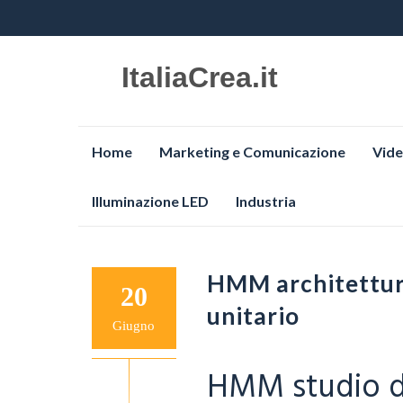
ItaliaCrea.it
Vai
Home
Marketing e Comunicazione
Vide
al
contenuto
Illuminazione LED
Industria
HMM architettura
20
unitario
Giugno
HMM studio di