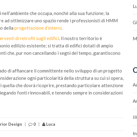
L
nell’ambiente che occupa, nonché alla sua funzione; la
ire ad ottimizzare uno spazio rende i professionisti di HMM
G
to della
progettazione d’interni
.
erventi di retrofit sugli edifici
. Il nostro territorio è
M
nio edilizio esistente; si tratta di edifici dotati di ampio
nti che, pur non cancellando i segni del tempo, garantiscono
C
do di affiancare il committente nello sviluppo di un progetto
onsiderazione ogni particolarità della struttura su cui si opera,
A
i quella che dovrà ricoprire, prestando particolare attenzione
piegando fonti rinnovabili, e tenendo sempre in considerazioni
Ar
I
erior Design
|
0
|
Luca
In