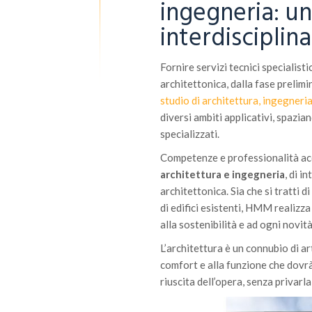
ingegneria: u
interdisciplin
Fornire servizi tecnici specialist
architettonica, dalla fase prelimi
studio di architettura, ingegneri
diversi ambiti applicativi, spazia
specializzati.
Competenze e professionalità acq
architettura e ingegneria
, di i
architettonica. Sia che si tratti 
di edifici esistenti, HMM realizz
alla sostenibilità e ad ogni novit
L’architettura è un connubio di art
comfort e alla funzione che dovrà
riuscita dell’opera, senza privarla