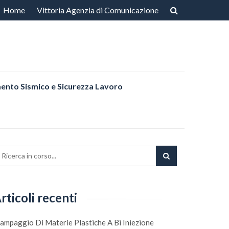
Vai
Home
Vittoria Agenzia di Comunicazione
al
contenuto
nto Sismico e Sicurezza Lavoro
rticoli recenti
ampaggio Di Materie Plastiche A Bi Iniezione