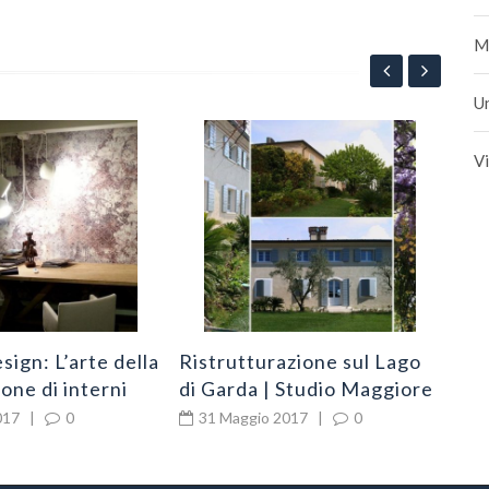
M
U
V
sign: L’arte della
Ristrutturazione sul Lago
Pro
one di interni
di Garda | Studio Maggiore
un 
Architettura
017
|
0
31 Maggio 2017
|
0
1