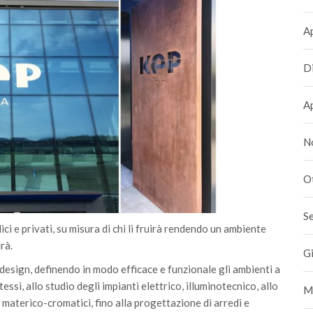
A
D
A
N
O
S
ici e privati, su misura di chi li fruirà rendendo un ambiente
rà.
G
 design, definendo in modo efficace e funzionale gli ambienti a
tessi, allo studio degli impianti elettrico, illuminotecnico, allo
M
ti materico-cromatici, fino alla progettazione di arredi e