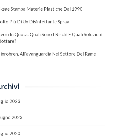
eksae Stampa Materie Plastiche Dal 1990
lto Più Di Un Disinfettante Spray
vori In Quota: Quali Sono I Rischi E Quali Soluzioni
dottare?
inrohren, All’avanguardia Nel Settore Del Rame
rchivi
uglio 2023
iugno 2023
uglio 2020