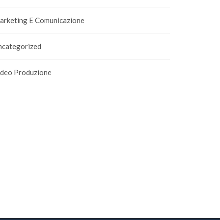
arketing E Comunicazione
ncategorized
ideo Produzione
gettazione Giardini per
Interior design: L’arte del
paesaggio evoluto
progettazione di interni
8 Luglio 2017
|
0
18 Luglio 2017
|
0