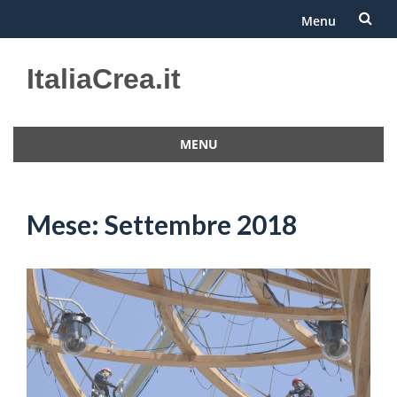
Menu
Vai
ItaliaCrea.it
al
contenuto
MENU
Vai
al
contenuto
Mese:
Settembre 2018